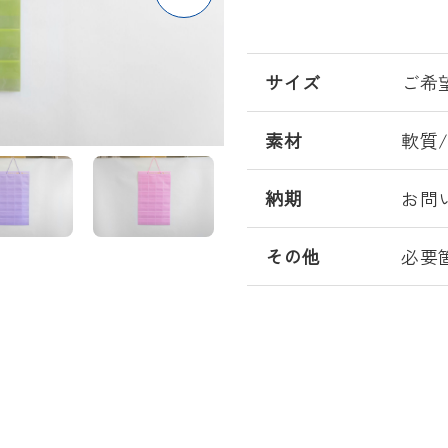
サイズ
ご希
素材
軟質
納期
お問
その他
必要